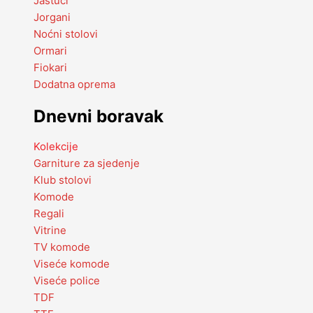
Jastuci
Jorgani
Noćni stolovi
Ormari
Fiokari
Dodatna oprema
Dnevni boravak
Kolekcije
Garniture za sjedenje
Klub stolovi
Komode
Regali
Vitrine
TV komode
Viseće komode
Viseće police
TDF