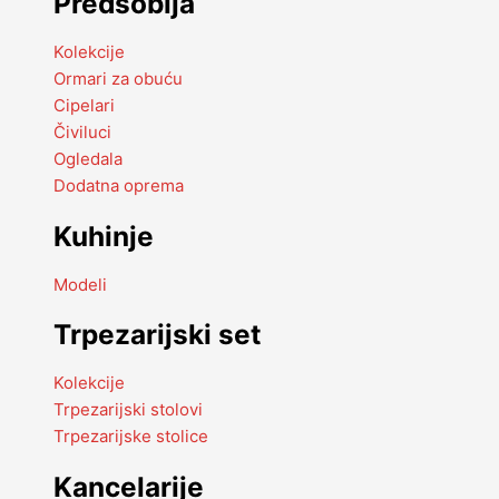
Predsoblja
Kolekcije
Ormari za obuću
Cipelari
Čiviluci
Ogledala
Dodatna oprema
Kuhinje
Modeli
Trpezarijski set
Kolekcije
Trpezarijski stolovi
Trpezarijske stolice
Kancelarije