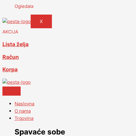
Ogledala
X
AKCIJA
Lista želja
Račun
Korpa
Naslovna
O nama
Trgovina
Spavaće sobe