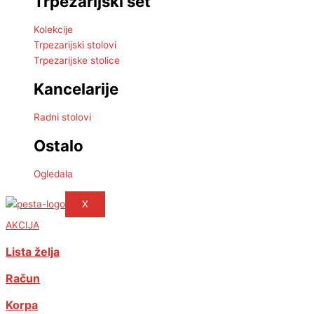
Trpezarijski set
Kolekcije
Trpezarijski stolovi
Trpezarijske stolice
Kancelarije
Radni stolovi
Ostalo
Ogledala
X
AKCIJA
Lista želja
Račun
Korpa