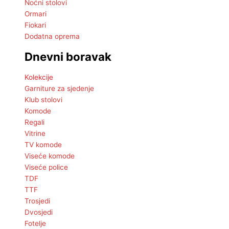
Noćni stolovi
Ormari
Fiokari
Dodatna oprema
Dnevni boravak
Kolekcije
Garniture za sjedenje
Klub stolovi
Komode
Regali
Vitrine
TV komode
Viseće komode
Viseće police
TDF
TTF
Trosjedi
Dvosjedi
Fotelje