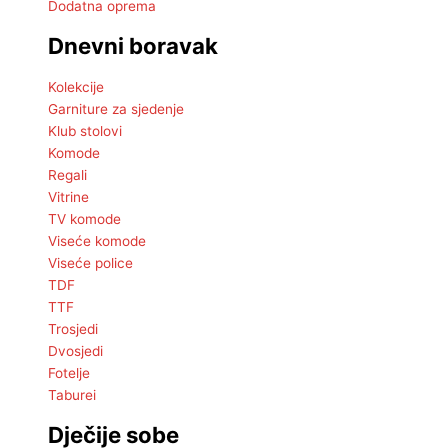
Dodatna oprema
Dnevni boravak
Kolekcije
Garniture za sjedenje
Klub stolovi
Komode
Regali
Vitrine
TV komode
Viseće komode
Viseće police
TDF
TTF
Trosjedi
Dvosjedi
Fotelje
Taburei
Dječije sobe