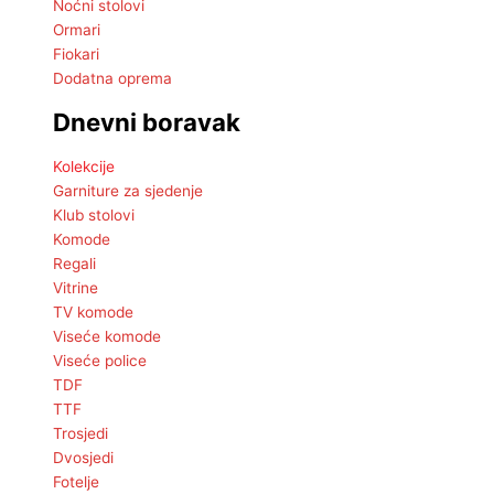
Noćni stolovi
Ormari
Fiokari
Dodatna oprema
Dnevni boravak
Kolekcije
Garniture za sjedenje
Klub stolovi
Komode
Regali
Vitrine
TV komode
Viseće komode
Viseće police
TDF
TTF
Trosjedi
Dvosjedi
Fotelje