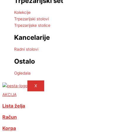
Trpezarijski set
Kolekcije
Trpezarijski stolovi
Trpezarijske stolice
Kancelarije
Radni stolovi
Ostalo
Ogledala
X
AKCIJA
Lista želja
Račun
Korpa