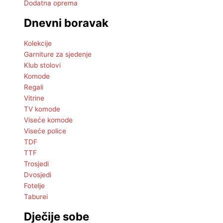
Dodatna oprema
Dnevni boravak
Kolekcije
Garniture za sjedenje
Klub stolovi
Komode
Regali
Vitrine
TV komode
Viseće komode
Viseće police
TDF
TTF
Trosjedi
Dvosjedi
Fotelje
Taburei
Dječije sobe