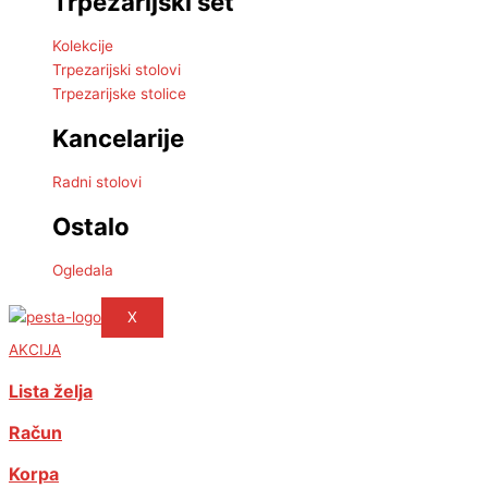
Trpezarijski set
Kolekcije
Trpezarijski stolovi
Trpezarijske stolice
Kancelarije
Radni stolovi
Ostalo
Ogledala
X
AKCIJA
Lista želja
Račun
Korpa