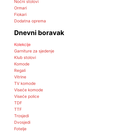
Noćni stolovi
Ormari
Fiokari
Dodatna oprema
Dnevni boravak
Kolekcije
Garniture za sjedenje
Klub stolovi
Komode
Regali
Vitrine
TV komode
Viseće komode
Viseće police
TDF
TTF
Trosjedi
Dvosjedi
Fotelje