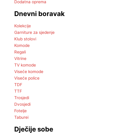
Dodatna oprema
Dnevni boravak
Kolekcije
Garniture za sjedenje
Klub stolovi
Komode
Regali
Vitrine
TV komode
Viseće komode
Viseće police
TDF
TTF
Trosjedi
Dvosjedi
Fotelje
Taburei
Dječije sobe