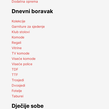
Dodatna oprema
Dnevni boravak
Kolekcije
Garniture za sjedenje
Klub stolovi
Komode
Regali
Vitrine
TV komode
Viseće komode
Viseće police
TDF
TTF
Trosjedi
Dvosjedi
Fotelje
Taburei
Dječije sobe