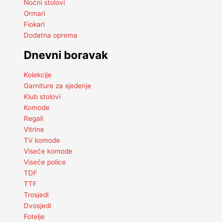
Noćni stolovi
Ormari
Fiokari
Dodatna oprema
Dnevni boravak
Kolekcije
Garniture za sjedenje
Klub stolovi
Komode
Regali
Vitrine
TV komode
Viseće komode
Viseće police
TDF
TTF
Trosjedi
Dvosjedi
Fotelje