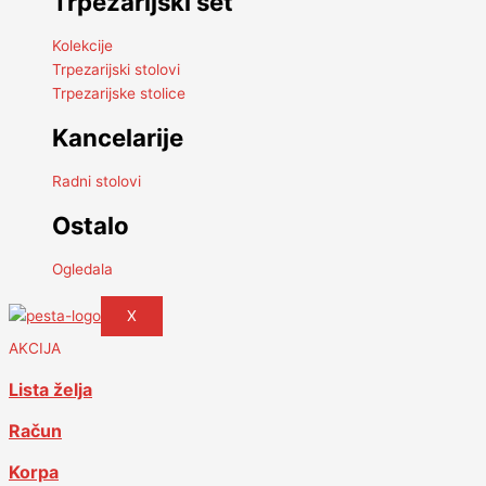
Trpezarijski set
Kolekcije
Trpezarijski stolovi
Trpezarijske stolice
Kancelarije
Radni stolovi
Ostalo
Ogledala
X
AKCIJA
Lista želja
Račun
Korpa