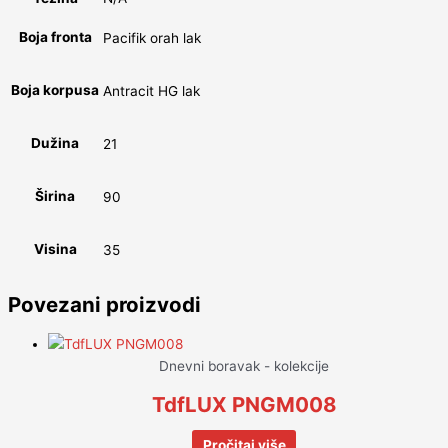
Boja fronta
Pacifik orah lak
Boja korpusa
Antracit HG lak
Dužina
21
Širina
90
Visina
35
Povezani proizvodi
Dnevni boravak - kolekcije
TdfLUX PNGM008
Pročitaj više