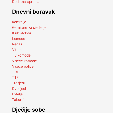
Dodatna oprema
Dnevni boravak
Kolekcije
Garniture za sjedenje
Klub stolovi
Komode
Regali
Vitrine
TV komode
Viseće komode
Viseće police
TDF
TTF
Trosjedi
Dvosjedi
Fotelje
Taburei
Dječije sobe