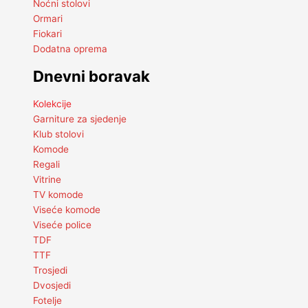
Noćni stolovi
Ormari
Fiokari
Dodatna oprema
Dnevni boravak
Kolekcije
Garniture za sjedenje
Klub stolovi
Komode
Regali
Vitrine
TV komode
Viseće komode
Viseće police
TDF
TTF
Trosjedi
Dvosjedi
Fotelje