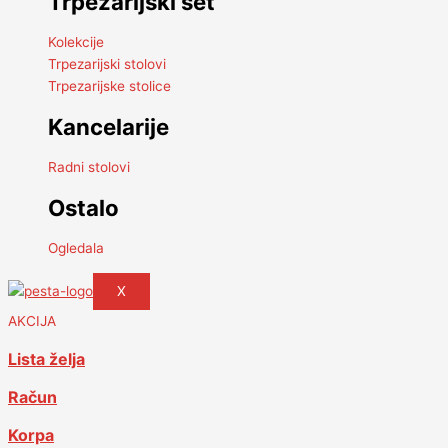
Trpezarijski set
Kolekcije
Trpezarijski stolovi
Trpezarijske stolice
Kancelarije
Radni stolovi
Ostalo
Ogledala
X
AKCIJA
Lista želja
Račun
Korpa