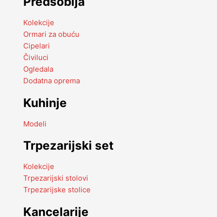
Predsoblja
Kolekcije
Ormari za obuću
Cipelari
Čiviluci
Ogledala
Dodatna oprema
Kuhinje
Modeli
Trpezarijski set
Kolekcije
Trpezarijski stolovi
Trpezarijske stolice
Kancelarije