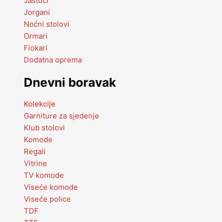
Jastuci
Jorgani
Noćni stolovi
Ormari
Fiokari
Dodatna oprema
Dnevni boravak
Kolekcije
Garniture za sjedenje
Klub stolovi
Komode
Regali
Vitrine
TV komode
Viseće komode
Viseće police
TDF