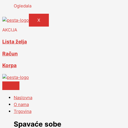
Ogledala
X
AKCIJA
Lista želja
Račun
Korpa
Naslovna
O nama
Trgovina
Spavaće sobe