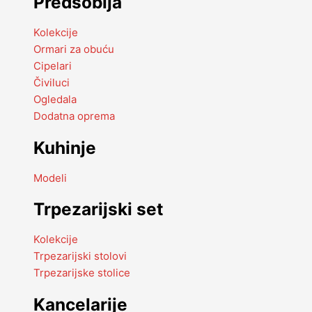
Predsoblja
Kolekcije
Ormari za obuću
Cipelari
Čiviluci
Ogledala
Dodatna oprema
Kuhinje
Modeli
Trpezarijski set
Kolekcije
Trpezarijski stolovi
Trpezarijske stolice
Kancelarije