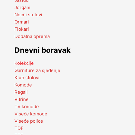
Jastuci
Jorgani
Noćni stolovi
Ormari
Fiokari
Dodatna oprema
Dnevni boravak
Kolekcije
Garniture za sjedenje
Klub stolovi
Komode
Regali
Vitrine
TV komode
Viseće komode
Viseće police
TDF