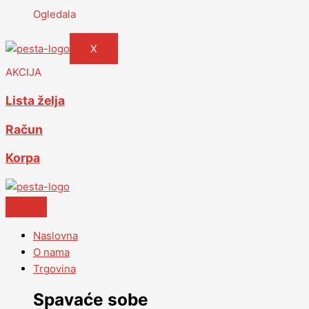
Ogledala
X
AKCIJA
Lista želja
Račun
Korpa
Naslovna
O nama
Trgovina
Spavaće sobe