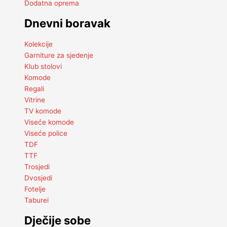
Dodatna oprema
Dnevni boravak
Kolekcije
Garniture za sjedenje
Klub stolovi
Komode
Regali
Vitrine
TV komode
Viseće komode
Viseće police
TDF
TTF
Trosjedi
Dvosjedi
Fotelje
Taburei
Dječije sobe