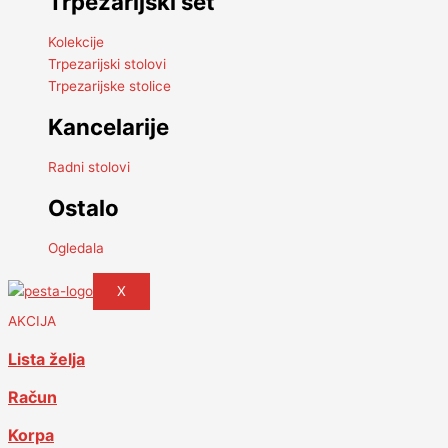
Trpezarijski set
Kolekcije
Trpezarijski stolovi
Trpezarijske stolice
Kancelarije
Radni stolovi
Ostalo
Ogledala
X
AKCIJA
Lista želja
Račun
Korpa