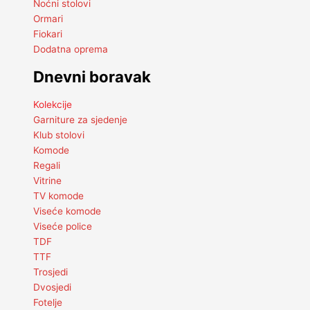
Noćni stolovi
Ormari
Fiokari
Dodatna oprema
Dnevni boravak
Kolekcije
Garniture za sjedenje
Klub stolovi
Komode
Regali
Vitrine
TV komode
Viseće komode
Viseće police
TDF
TTF
Trosjedi
Dvosjedi
Fotelje