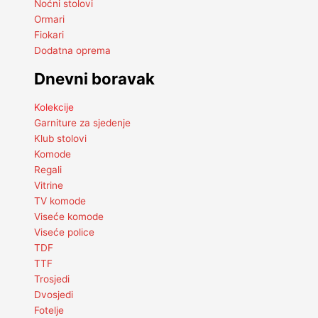
Noćni stolovi
Ormari
Fiokari
Dodatna oprema
Dnevni boravak
Kolekcije
Garniture za sjedenje
Klub stolovi
Komode
Regali
Vitrine
TV komode
Viseće komode
Viseće police
TDF
TTF
Trosjedi
Dvosjedi
Fotelje