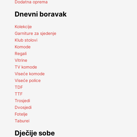
Dodatna oprema
Dnevni boravak
Kolekcije
Garniture za sjedenje
Klub stolovi
Komode
Regali
Vitrine
TV komode
Viseće komode
Viseće police
TDF
TTF
Trosjedi
Dvosjedi
Fotelje
Taburei
Dječije sobe