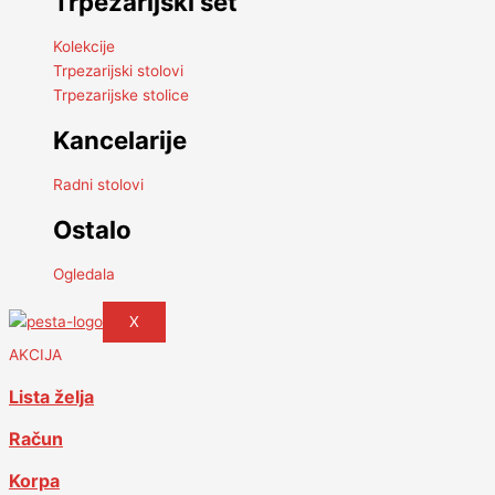
Trpezarijski set
Kolekcije
Trpezarijski stolovi
Trpezarijske stolice
Kancelarije
Radni stolovi
Ostalo
Ogledala
X
AKCIJA
Lista želja
Račun
Korpa