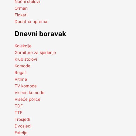
Noćni stolovi
Ormari
Fiokari
Dodatna oprema
Dnevni boravak
Kolekcije
Garniture za sjedenje
Klub stolovi
Komode
Regali
Vitrine
TV komode
Viseće komode
Viseće police
TDF
TTF
Trosjedi
Dvosjedi
Fotelje