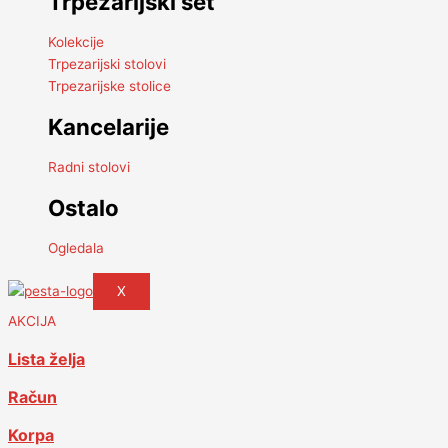
Trpezarijski set
Kolekcije
Trpezarijski stolovi
Trpezarijske stolice
Kancelarije
Radni stolovi
Ostalo
Ogledala
X
AKCIJA
Lista želja
Račun
Korpa