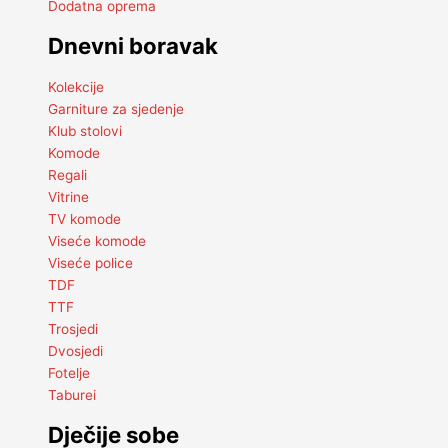
Dodatna oprema
Dnevni boravak
Kolekcije
Garniture za sjedenje
Klub stolovi
Komode
Regali
Vitrine
TV komode
Viseće komode
Viseće police
TDF
TTF
Trosjedi
Dvosjedi
Fotelje
Taburei
Dječije sobe