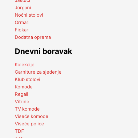
Jastuci
Jorgani
Noćni stolovi
Ormari
Fiokari
Dodatna oprema
Dnevni boravak
Kolekcije
Garniture za sjedenje
Klub stolovi
Komode
Regali
Vitrine
TV komode
Viseće komode
Viseće police
TDF