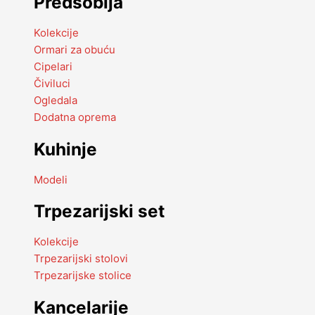
Predsoblja
Kolekcije
Ormari za obuću
Cipelari
Čiviluci
Ogledala
Dodatna oprema
Kuhinje
Modeli
Trpezarijski set
Kolekcije
Trpezarijski stolovi
Trpezarijske stolice
Kancelarije