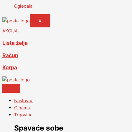
Ogledala
X
AKCIJA
Lista želja
Račun
Korpa
Naslovna
O nama
Trgovina
Spavaće sobe