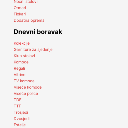
Noćni stolovi
Ormari
Fiokari
Dodatna oprema
Dnevni boravak
Kolekcije
Garniture za sjedenje
Klub stolovi
Komode
Regali
Vitrine
TV komode
Viseće komode
Viseće police
TDF
TTF
Trosjedi
Dvosjedi
Fotelje