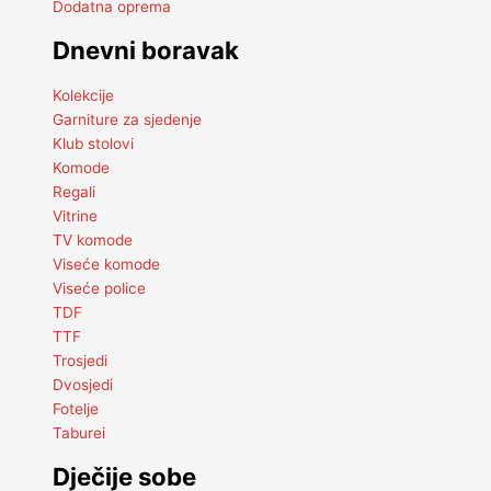
Dodatna oprema
Dnevni boravak
Kolekcije
Garniture za sjedenje
Klub stolovi
Komode
Regali
Vitrine
TV komode
Viseće komode
Viseće police
TDF
TTF
Trosjedi
Dvosjedi
Fotelje
Taburei
Dječije sobe