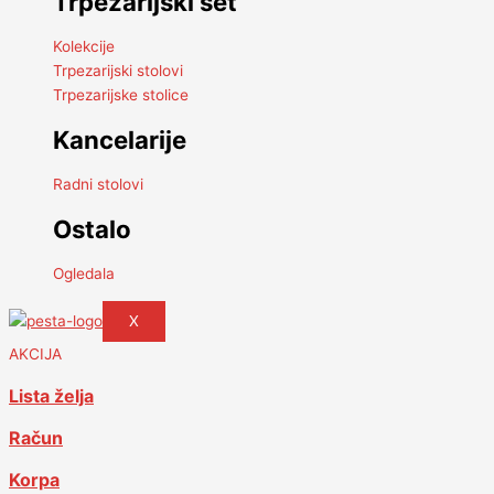
Trpezarijski set
Kolekcije
Trpezarijski stolovi
Trpezarijske stolice
Kancelarije
Radni stolovi
Ostalo
Ogledala
X
AKCIJA
Lista želja
Račun
Korpa