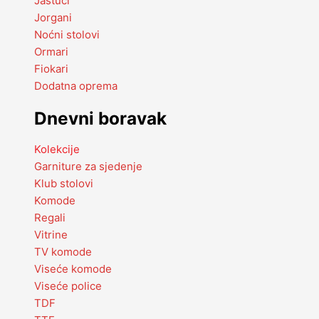
Jastuci
Jorgani
Noćni stolovi
Ormari
Fiokari
Dodatna oprema
Dnevni boravak
Kolekcije
Garniture za sjedenje
Klub stolovi
Komode
Regali
Vitrine
TV komode
Viseće komode
Viseće police
TDF