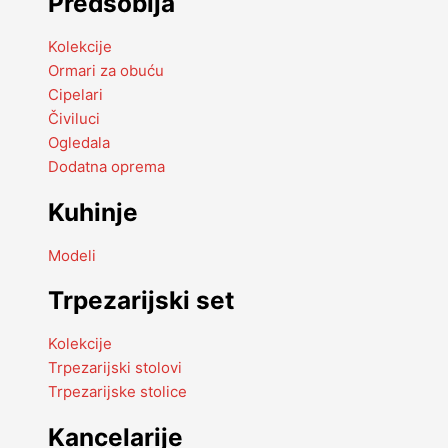
Predsoblja
Kolekcije
Ormari za obuću
Cipelari
Čiviluci
Ogledala
Dodatna oprema
Kuhinje
Modeli
Trpezarijski set
Kolekcije
Trpezarijski stolovi
Trpezarijske stolice
Kancelarije