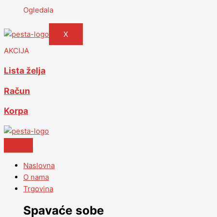
Ogledala
X
AKCIJA
Lista želja
Račun
Korpa
Naslovna
O nama
Trgovina
Spavaće sobe