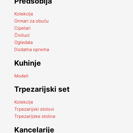
Predsoblja
Kolekcije
Ormari za obuću
Cipelari
Čiviluci
Ogledala
Dodatna oprema
Kuhinje
Modeli
Trpezarijski set
Kolekcije
Trpezarijski stolovi
Trpezarijske stolice
Kancelarije