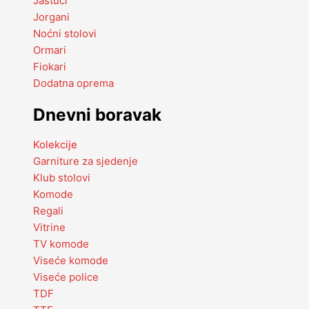
Jastuci
Jorgani
Noćni stolovi
Ormari
Fiokari
Dodatna oprema
Dnevni boravak
Kolekcije
Garniture za sjedenje
Klub stolovi
Komode
Regali
Vitrine
TV komode
Viseće komode
Viseće police
TDF