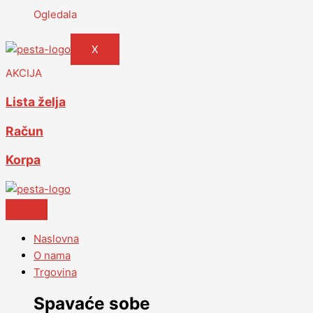
Ogledala
X
AKCIJA
Lista želja
Račun
Korpa
Naslovna
O nama
Trgovina
Spavaće sobe