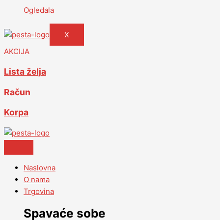
Ogledala
X
AKCIJA
Lista želja
Račun
Korpa
Naslovna
O nama
Trgovina
Spavaće sobe