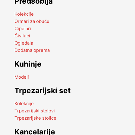
Predsoblja
Kolekcije
Ormari za obuću
Cipelari
Čiviluci
Ogledala
Dodatna oprema
Kuhinje
Modeli
Trpezarijski set
Kolekcije
Trpezarijski stolovi
Trpezarijske stolice
Kancelarije