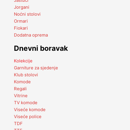
Jastuci
Jorgani
Noćni stolovi
Ormari
Fiokari
Dodatna oprema
Dnevni boravak
Kolekcije
Garniture za sjedenje
Klub stolovi
Komode
Regali
Vitrine
TV komode
Viseće komode
Viseće police
TDF