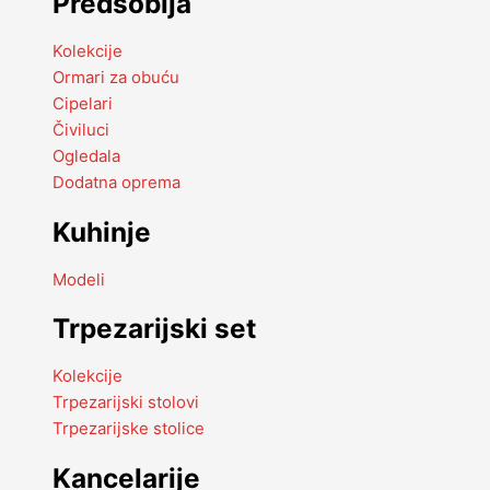
Predsoblja
Kolekcije
Ormari za obuću
Cipelari
Čiviluci
Ogledala
Dodatna oprema
Kuhinje
Modeli
Trpezarijski set
Kolekcije
Trpezarijski stolovi
Trpezarijske stolice
Kancelarije