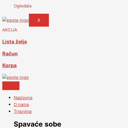
Ogledala
X
AKCIJA
Lista želja
Račun
Korpa
Naslovna
O nama
Trgovina
Spavaće sobe