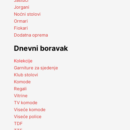
Jastuci
Jorgani
Noćni stolovi
Ormari
Fiokari
Dodatna oprema
Dnevni boravak
Kolekcije
Garniture za sjedenje
Klub stolovi
Komode
Regali
Vitrine
TV komode
Viseće komode
Viseće police
TDF