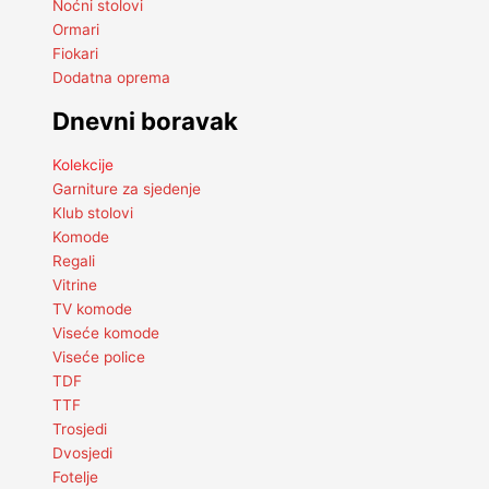
Noćni stolovi
Ormari
Fiokari
Dodatna oprema
Dnevni boravak
Kolekcije
Garniture za sjedenje
Klub stolovi
Komode
Regali
Vitrine
TV komode
Viseće komode
Viseće police
TDF
TTF
Trosjedi
Dvosjedi
Fotelje