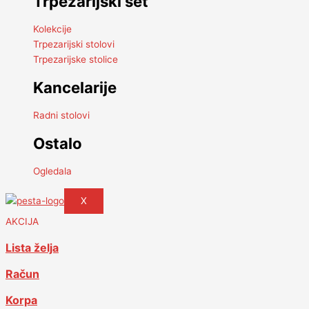
Trpezarijski set
Kolekcije
Trpezarijski stolovi
Trpezarijske stolice
Kancelarije
Radni stolovi
Ostalo
Ogledala
X
AKCIJA
Lista želja
Račun
Korpa