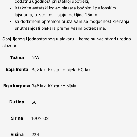
dodatnu ugodnost pri stalnoj upotrebi;
istaknite estetski izgled plakara bočnim i plafonskim
lajsnama, u istoj boji i sjaju, debljine 25mm;
sa dodatnom opremom pruža Vam se mogućnost kreiranja
unutrašnjosti plakara prema Vašim potrebama.
Spoj lijepog i jednostavnog u plakaru u kome su sve stvari uredno
složene.
Težina
N/A
Boja fronta
Bež lak, Kristalno bijela HG lak
Boja korpusa
Bež lak, Kristalno bijela
Dužina
56
Širina
100×102
Visina
224