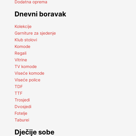
Dodatna oprema
Dnevni boravak
Kolekcije
Garniture za sjedenje
Klub stolovi
Komode
Regali
Vitrine
TV komode
Viseće komode
Viseće police
TDF
TTF
Trosjedi
Dvosjedi
Fotelje
Taburei
Dječije sobe