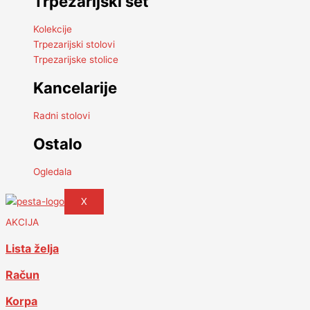
Trpezarijski set
Kolekcije
Trpezarijski stolovi
Trpezarijske stolice
Kancelarije
Radni stolovi
Ostalo
Ogledala
X
AKCIJA
Lista želja
Račun
Korpa