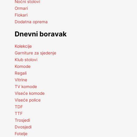
Noćni stolovi
Ormari
Fiokari
Dodatna oprema
Dnevni boravak
Kolekcije
Garniture za sjedenje
Klub stolovi
Komode
Regali
Vitrine
TV komode
Viseće komode
Viseće police
TDF
TTF
Trosjedi
Dvosjedi
Fotelje