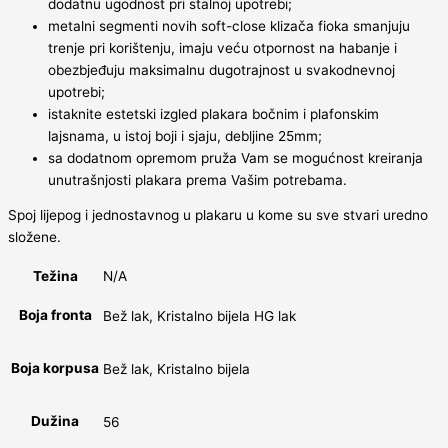
dodatnu ugodnost pri stalnoj upotrebi;
metalni segmenti novih soft-close klizača fioka smanjuju
trenje pri korištenju, imaju veću otpornost na habanje i
obezbjeđuju maksimalnu dugotrajnost u svakodnevnoj
upotrebi;
istaknite estetski izgled plakara bočnim i plafonskim
lajsnama, u istoj boji i sjaju, debljine 25mm;
sa dodatnom opremom pruža Vam se mogućnost kreiranja
unutrašnjosti plakara prema Vašim potrebama.
Spoj lijepog i jednostavnog u plakaru u kome su sve stvari uredno
složene.
Težina
N/A
Boja fronta
Bež lak, Kristalno bijela HG lak
Boja korpusa
Bež lak, Kristalno bijela
Dužina
56