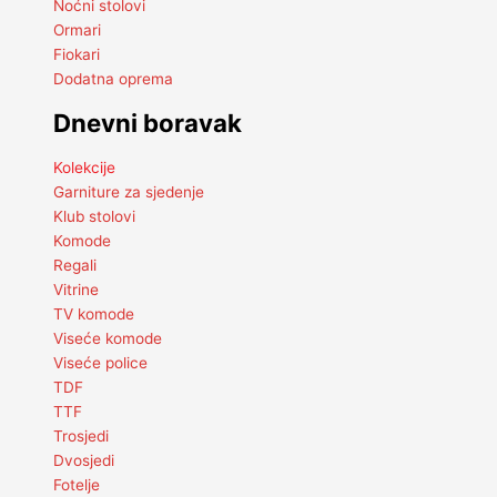
Noćni stolovi
Ormari
Fiokari
Dodatna oprema
Dnevni boravak
Kolekcije
Garniture za sjedenje
Klub stolovi
Komode
Regali
Vitrine
TV komode
Viseće komode
Viseće police
TDF
TTF
Trosjedi
Dvosjedi
Fotelje