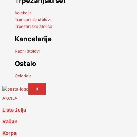
Trpezarijski set
Kolekcije
Trpezarijski stolovi
Trpezarijske stolice
Kancelarije
Radni stolovi
Ostalo
Ogledala
X
AKCIJA
Lista želja
Račun
Korpa