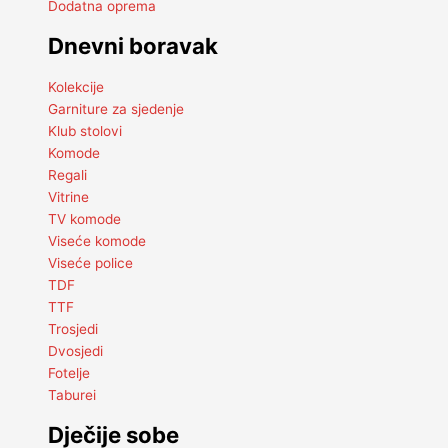
Dodatna oprema
Dnevni boravak
Kolekcije
Garniture za sjedenje
Klub stolovi
Komode
Regali
Vitrine
TV komode
Viseće komode
Viseće police
TDF
TTF
Trosjedi
Dvosjedi
Fotelje
Taburei
Dječije sobe