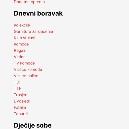
Dodatna oprema
Dnevni boravak
Kolekcije
Garniture za sjedenje
Klub stolovi
Komode
Regali
Vitrine
TV komode
Viseće komode
Viseće police
TDF
TTF
Trosjedi
Dvosjedi
Fotelje
Taburei
Dječije sobe