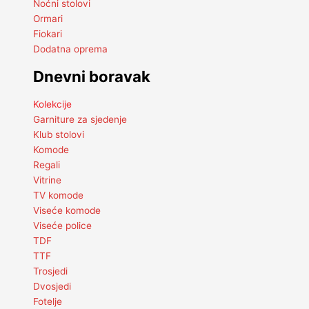
Noćni stolovi
Ormari
Fiokari
Dodatna oprema
Dnevni boravak
Kolekcije
Garniture za sjedenje
Klub stolovi
Komode
Regali
Vitrine
TV komode
Viseće komode
Viseće police
TDF
TTF
Trosjedi
Dvosjedi
Fotelje