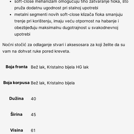
soft-close mehanizam omogućuju tiho zatvaranje fioka, što
pruža dodatnu ugodnost pri stalnoj upotrebi
metalni segmenti novih soft-close klizača fioka smanjuju
trenje pri korištenju, imaju veću otpornost na habanje i
obezbjeđuju maksimalnu dugotrajnost u svakodnevnoj
upotrebi
Noćni stočić za odlaganje stvari i aksesosara za koji želite da su
vam na dohvat ruke pored kreveta.
Boja fronta
Bež lak, Kristalno bijela HG lak
Boja korpusa
Bež lak, Kristalno bijela
Dužina
40
Širina
45
Visina
61