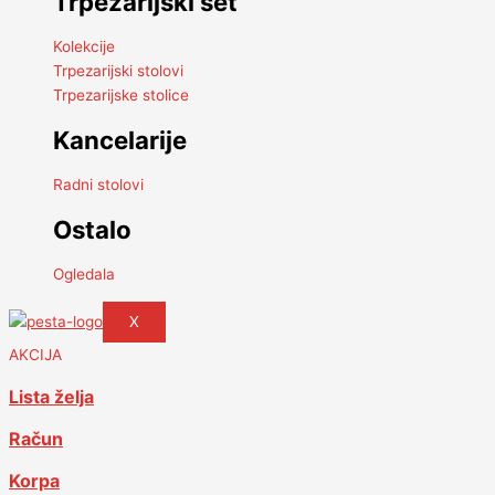
Trpezarijski set
Kolekcije
Trpezarijski stolovi
Trpezarijske stolice
Kancelarije
Radni stolovi
Ostalo
Ogledala
X
AKCIJA
Lista želja
Račun
Korpa