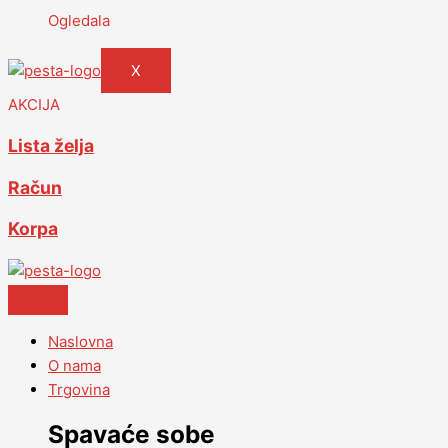
Ogledala
X
AKCIJA
Lista želja
Račun
Korpa
Naslovna
O nama
Trgovina
Spavaće sobe