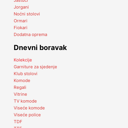
Jastuci
Jorgani
Noćni stolovi
Ormari
Fiokari
Dodatna oprema
Dnevni boravak
Kolekcije
Garniture za sjedenje
Klub stolovi
Komode
Regali
Vitrine
TV komode
Viseće komode
Viseće police
TDF