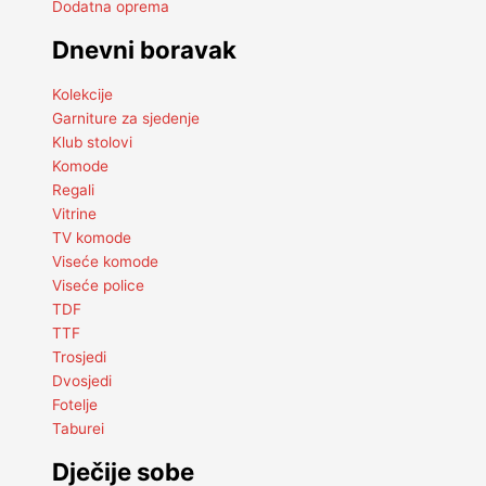
Dodatna oprema
Dnevni boravak
Kolekcije
Garniture za sjedenje
Klub stolovi
Komode
Regali
Vitrine
TV komode
Viseće komode
Viseće police
TDF
TTF
Trosjedi
Dvosjedi
Fotelje
Taburei
Dječije sobe