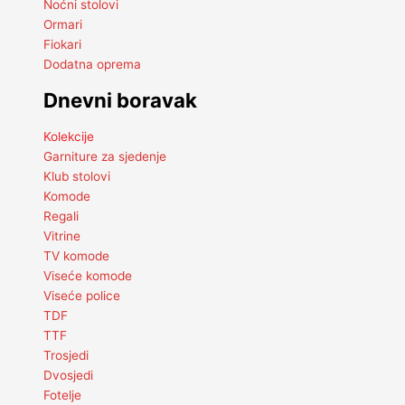
Noćni stolovi
Ormari
Fiokari
Dodatna oprema
Dnevni boravak
Kolekcije
Garniture za sjedenje
Klub stolovi
Komode
Regali
Vitrine
TV komode
Viseće komode
Viseće police
TDF
TTF
Trosjedi
Dvosjedi
Fotelje