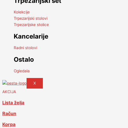
Trpezarijski set
Kolekcije
Trpezarijski stolovi
Trpezarijske stolice
Kancelarije
Radni stolovi
Ostalo
Ogledala
X
AKCIJA
Lista želja
Račun
Korpa