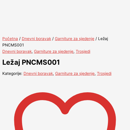
Početna
/
Dnevni boravak
/
Garniture za sjedenje
/ Ležaj
PNCMS001
Dnevni boravak
,
Garniture za sjedenje
,
Trosjedi
Ležaj PNCMS001
Kategorije:
Dnevni boravak
,
Garniture za sjedenje
,
Trosjedi