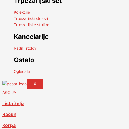
Trpezarijski set
Kolekcije
Trpezarijski stolovi
Trpezarijske stolice
Kancelarije
Radni stolovi
Ostalo
Ogledala
X
AKCIJA
Lista želja
Račun
Korpa