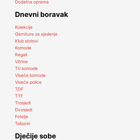
Dodatna oprema
Dnevni boravak
Kolekcije
Garniture za sjedenje
Klub stolovi
Komode
Regali
Vitrine
TV komode
Viseće komode
Viseće police
TDF
TTF
Trosjedi
Dvosjedi
Fotelje
Taburei
Dječije sobe