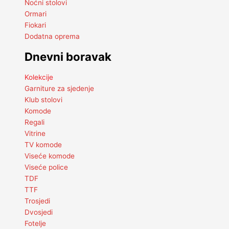
Noćni stolovi
Ormari
Fiokari
Dodatna oprema
Dnevni boravak
Kolekcije
Garniture za sjedenje
Klub stolovi
Komode
Regali
Vitrine
TV komode
Viseće komode
Viseće police
TDF
TTF
Trosjedi
Dvosjedi
Fotelje