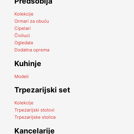
Predsoblja
Kolekcije
Ormari za obuću
Cipelari
Čiviluci
Ogledala
Dodatna oprema
Kuhinje
Modeli
Trpezarijski set
Kolekcije
Trpezarijski stolovi
Trpezarijske stolice
Kancelarije