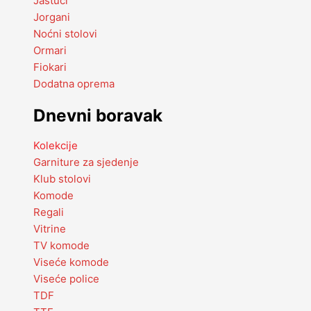
Jastuci
Jorgani
Noćni stolovi
Ormari
Fiokari
Dodatna oprema
Dnevni boravak
Kolekcije
Garniture za sjedenje
Klub stolovi
Komode
Regali
Vitrine
TV komode
Viseće komode
Viseće police
TDF