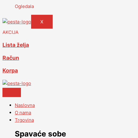
Ogledala
X
AKCIJA
Lista želja
Račun
Korpa
Naslovna
O nama
Trgovina
Spavaće sobe