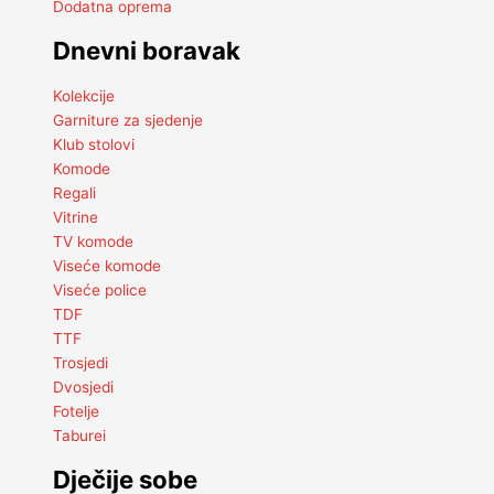
Dodatna oprema
Dnevni boravak
Kolekcije
Garniture za sjedenje
Klub stolovi
Komode
Regali
Vitrine
TV komode
Viseće komode
Viseće police
TDF
TTF
Trosjedi
Dvosjedi
Fotelje
Taburei
Dječije sobe