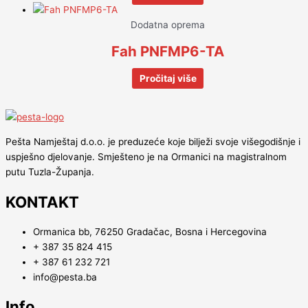
Dodatna oprema
Fah PNFMP6-TA
Pročitaj više
Pešta Namještaj d.o.o. je preduzeće koje bilježi svoje višegodišnje i
uspješno djelovanje. Smješteno je na Ormanici na magistralnom
putu Tuzla-Županja.
KONTAKT
Ormanica bb, 76250 Gradačac, Bosna i Hercegovina
+ 387 35 824 415
+ 387 61 232 721
info@pesta.ba
Info