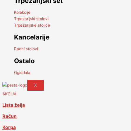
Trpezarijski set
Kolekcije
Trpezarijski stolovi
Trpezarijske stolice
Kancelarije
Radni stolovi
Ostalo
Ogledala
X
AKCIJA
Lista želja
Račun
Korpa