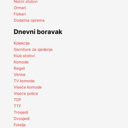
Noćni stolovi
Ormari
Fiokari
Dodatna oprema
Dnevni boravak
Kolekcije
Garniture za sjedenje
Klub stolovi
Komode
Regali
Vitrine
TV komode
Viseće komode
Viseće police
TDF
TTF
Trosjedi
Dvosjedi
Fotelje