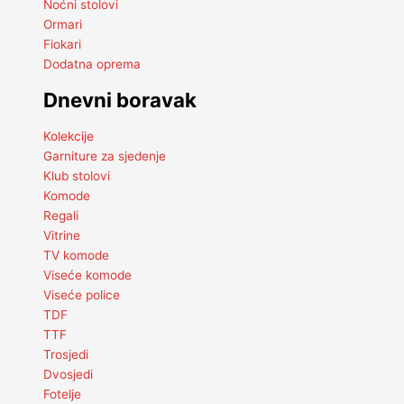
Noćni stolovi
Ormari
Fiokari
Dodatna oprema
Dnevni boravak
Kolekcije
Garniture za sjedenje
Klub stolovi
Komode
Regali
Vitrine
TV komode
Viseće komode
Viseće police
TDF
TTF
Trosjedi
Dvosjedi
Fotelje