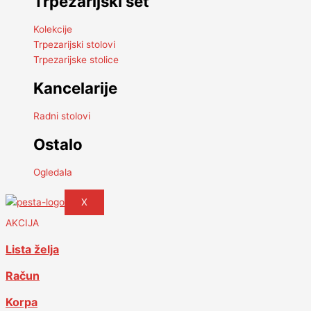
Trpezarijski set
Kolekcije
Trpezarijski stolovi
Trpezarijske stolice
Kancelarije
Radni stolovi
Ostalo
Ogledala
X
AKCIJA
Lista želja
Račun
Korpa