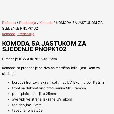
Početna
/
Predsoblja
/
Komode
/ KOMODA SA JASTUKOM ZA
SJEDENJE PNOPK102
Komode
,
Predsoblja
KOMODA SA JASTUKOM ZA
SJEDENJE PNOPK102
Dimenzije (ŠxVxD): 76x53x36cm
Komoda za predsoblje sa dva asimetrična krila i jastukom za
sjedenje.
korpus i frontovi lakirani soft mat UV lakom u boji Kašmir
front sa dekorativno profilisanim MDF ramom
pod i plafon debljine 25mm
sve vidljive strane lakirane UV lakom
fah debljine 18mm
tapacirano jastuče