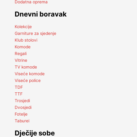
Dodatna oprema
Dnevni boravak
Kolekcije
Garniture za sjedenje
Klub stolovi
Komode
Regali
Vitrine
TV komode
Viseće komode
Viseće police
TDF
TTF
Trosjedi
Dvosjedi
Fotelje
Taburei
Dječije sobe