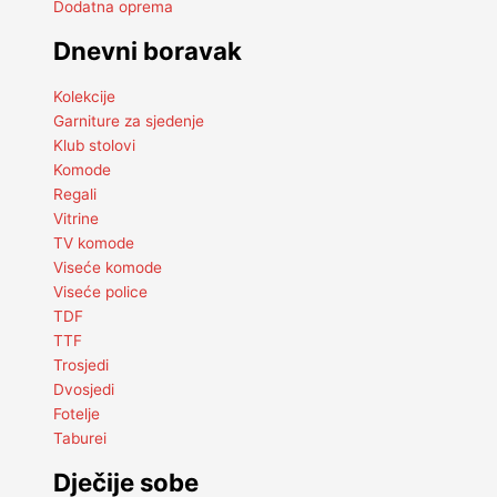
Dodatna oprema
Dnevni boravak
Kolekcije
Garniture za sjedenje
Klub stolovi
Komode
Regali
Vitrine
TV komode
Viseće komode
Viseće police
TDF
TTF
Trosjedi
Dvosjedi
Fotelje
Taburei
Dječije sobe