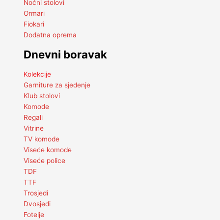
Noćni stolovi
Ormari
Fiokari
Dodatna oprema
Dnevni boravak
Kolekcije
Garniture za sjedenje
Klub stolovi
Komode
Regali
Vitrine
TV komode
Viseće komode
Viseće police
TDF
TTF
Trosjedi
Dvosjedi
Fotelje