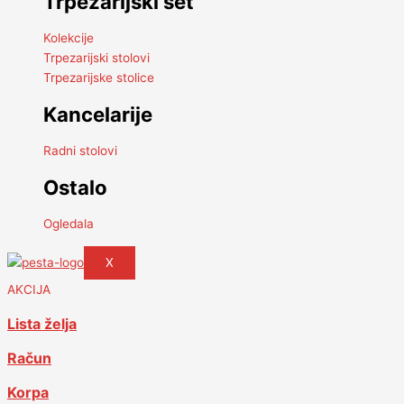
Trpezarijski set
Kolekcije
Trpezarijski stolovi
Trpezarijske stolice
Kancelarije
Radni stolovi
Ostalo
Ogledala
X
AKCIJA
Lista želja
Račun
Korpa