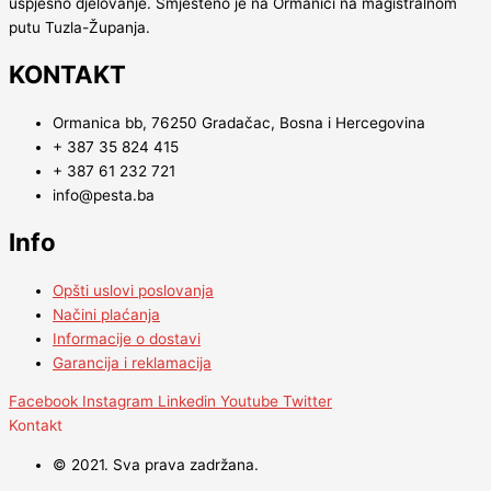
uspješno djelovanje. Smješteno je na Ormanici na magistralnom
putu Tuzla-Županja.
KONTAKT
Ormanica bb, 76250 Gradačac, Bosna i Hercegovina
+ 387 35 824 415
+ 387 61 232 721
info@pesta.ba
Info
Opšti uslovi poslovanja
Načini plaćanja
Informacije o dostavi
Garancija i reklamacija
Facebook
Instagram
Linkedin
Youtube
Twitter
Kontakt
© 2021. Sva prava zadržana.