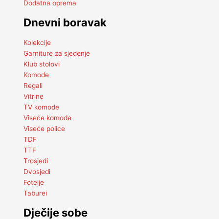
Dodatna oprema
Dnevni boravak
Kolekcije
Garniture za sjedenje
Klub stolovi
Komode
Regali
Vitrine
TV komode
Viseće komode
Viseće police
TDF
TTF
Trosjedi
Dvosjedi
Fotelje
Taburei
Dječije sobe