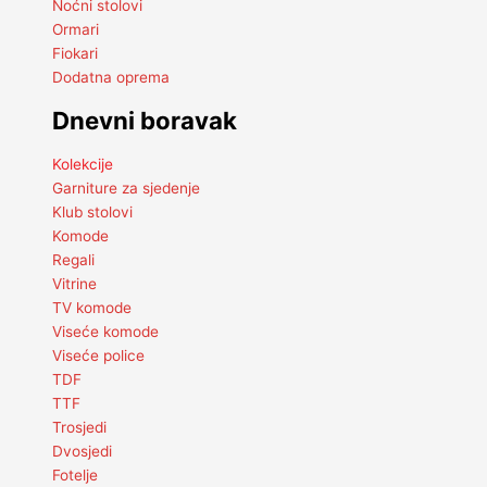
Noćni stolovi
Ormari
Fiokari
Dodatna oprema
Dnevni boravak
Kolekcije
Garniture za sjedenje
Klub stolovi
Komode
Regali
Vitrine
TV komode
Viseće komode
Viseće police
TDF
TTF
Trosjedi
Dvosjedi
Fotelje