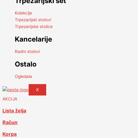
Trpezarijski set
Kolekcije
Trpezarijski stolovi
Trpezarijske stolice
Kancelarije
Radni stolovi
Ostalo
Ogledala
X
AKCIJA
Lista želja
Račun
Korpa