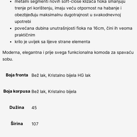
metalni segmenti novih soft-close klizača fioka smanjuju
trenje pri korištenju, imaju veću otpornost na habanje i
obezbjeđuju maksimalnu dugotrajnost u svakodnevnoj
upotrebi
povećana dubina unutrašnjosti fioka na 16cm, čini ih veoma
praktičnim
krilo je uvijek sa lijeve strane elementa
Moderna, elegantna i prije svega funkcionalna komoda za spavaću
sobu.
Boja fronta
Bež lak, Kristalno bijela HG lak
Boja korpusa
Bež lak, Kristalno bijela
Dužina
45
Širina
107