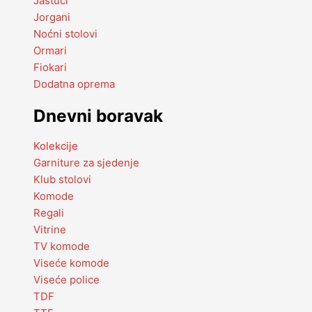
Jastuci
Jorgani
Noćni stolovi
Ormari
Fiokari
Dodatna oprema
Dnevni boravak
Kolekcije
Garniture za sjedenje
Klub stolovi
Komode
Regali
Vitrine
TV komode
Viseće komode
Viseće police
TDF