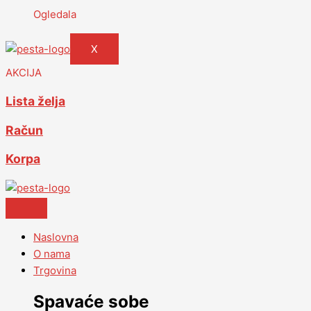
Ogledala
X
AKCIJA
Lista želja
Račun
Korpa
Naslovna
O nama
Trgovina
Spavaće sobe