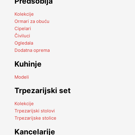
Predsoblja
Kolekcije
Ormari za obuću
Cipelari
Čiviluci
Ogledala
Dodatna oprema
Kuhinje
Modeli
Trpezarijski set
Kolekcije
Trpezarijski stolovi
Trpezarijske stolice
Kancelarije