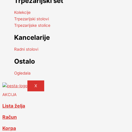
Trpezarijski set
Kolekcije
Trpezarijski stolovi
Trpezarijske stolice
Kancelarije
Radni stolovi
Ostalo
Ogledala
X
AKCIJA
Lista želja
Račun
Korpa