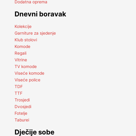
Dodatna oprema
Dnevni boravak
Kolekcije
Garniture za sjedenje
Klub stolovi
Komode
Regali
Vitrine
TV komode
Viseće komode
Viseće police
TDF
TTF
Trosjedi
Dvosjedi
Fotelje
Taburei
Dječije sobe