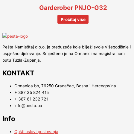
Garderober PNJO-G32
Pročitaj više
Pešta Namještaj d.o.o. je preduzeće koje bilježi svoje višegodišnje i
uspješno djelovanje. Smješteno je na Ormanici na magistralnom
putu Tuzla-Županja.
KONTAKT
Ormanica bb, 76250 Gradačac, Bosna i Hercegovina
+ 387 35 824 415
+ 387 61 232 721
info@pesta.ba
Info
Opšti uslovi poslovanja