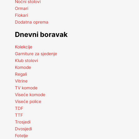
Noćni stolovi
Ormari
Fiokari
Dodatna oprema
Dnevni boravak
Kolekcije
Garniture za sjedenje
Klub stolovi
Komode
Regali
Vitrine
TV komode
Viseće komode
Viseće police
TDF
TTF
Trosjedi
Dvosjedi
Fotelje