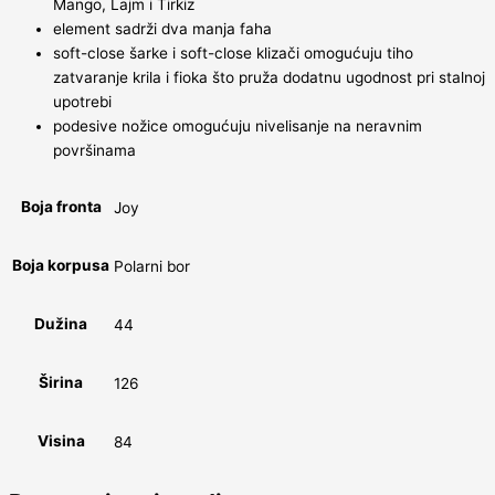
Mango, Lajm i Tirkiz
element sadrži dva manja faha
soft-close šarke i soft-close klizači omogućuju tiho
zatvaranje krila i fioka što pruža dodatnu ugodnost pri stalnoj
upotrebi
podesive nožice omogućuju nivelisanje na neravnim
površinama
Boja fronta
Joy
Boja korpusa
Polarni bor
Dužina
44
Širina
126
Visina
84