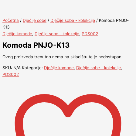
Početna
/
Dječije sobe
/
Dječije sobe - kolekcije
/ Komoda PNJO-
K13
Dječije komode
,
Dječije sobe - kolekcije
,
PDS002
Komoda PNJO-K13
Ovog proizvoda trenutno nema na skladištu te je nedostupan
SKU:
N/A
Kategorije:
Dječije komode
,
Dječije sobe - kolekcije
,
PDS002