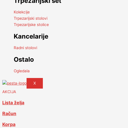
Trpezarijski set
Kolekcije
Trpezarijski stolovi
Trpezarijske stolice
Kancelarije
Radni stolovi
Ostalo
Ogledala
X
AKCIJA
Lista želja
Račun
Korpa