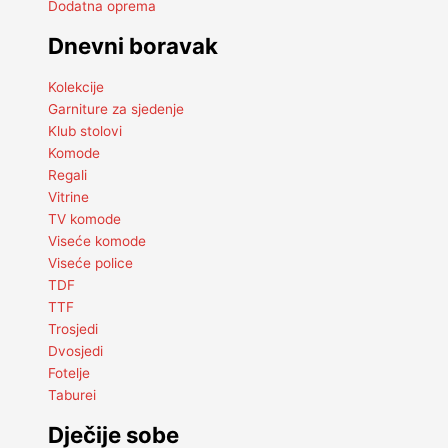
Dodatna oprema
Dnevni boravak
Kolekcije
Garniture za sjedenje
Klub stolovi
Komode
Regali
Vitrine
TV komode
Viseće komode
Viseće police
TDF
TTF
Trosjedi
Dvosjedi
Fotelje
Taburei
Dječije sobe