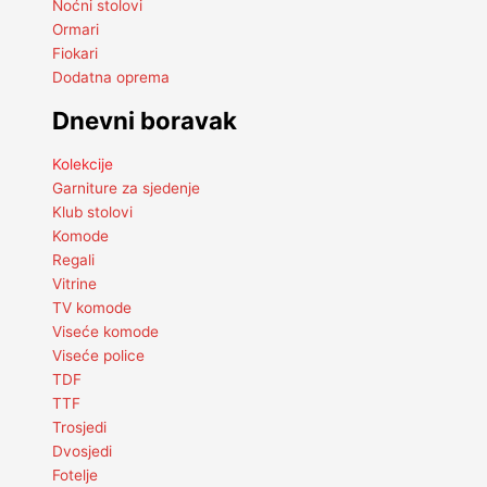
Noćni stolovi
Ormari
Fiokari
Dodatna oprema
Dnevni boravak
Kolekcije
Garniture za sjedenje
Klub stolovi
Komode
Regali
Vitrine
TV komode
Viseće komode
Viseće police
TDF
TTF
Trosjedi
Dvosjedi
Fotelje