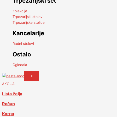
Trpezarijski set
Kolekcije
Trpezarijski stolovi
Trpezarijske stolice
Kancelarije
Radni stolovi
Ostalo
Ogledala
X
AKCIJA
Lista želja
Račun
Korpa