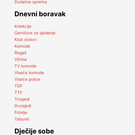
Dodatna oprema
Dnevni boravak
Kolekcije
Garniture za sjedenje
Klub stolovi
Komode
Regali
Vitrine
TV komode
Viseće komode
Viseće police
TDF
TTF
Trosjedi
Dvosjedi
Fotelje
Taburei
Dječije sobe