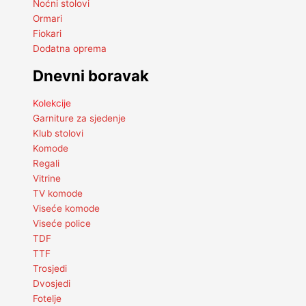
Noćni stolovi
Ormari
Fiokari
Dodatna oprema
Dnevni boravak
Kolekcije
Garniture za sjedenje
Klub stolovi
Komode
Regali
Vitrine
TV komode
Viseće komode
Viseće police
TDF
TTF
Trosjedi
Dvosjedi
Fotelje