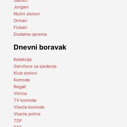
Jastuci
Jorgani
Noćni stolovi
Ormari
Fiokari
Dodatna oprema
Dnevni boravak
Kolekcije
Garniture za sjedenje
Klub stolovi
Komode
Regali
Vitrine
TV komode
Viseće komode
Viseće police
TDF