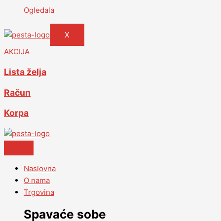
Ogledala
X
AKCIJA
Lista želja
Račun
Korpa
Naslovna
O nama
Trgovina
Spavaće sobe