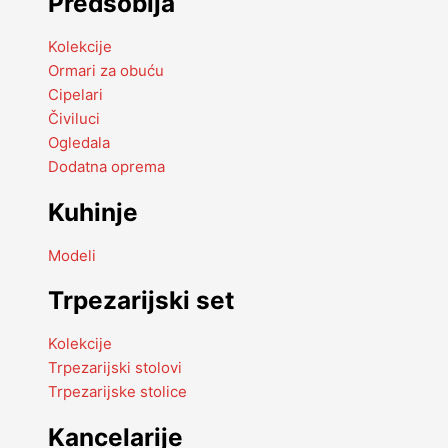
Predsoblja
Kolekcije
Ormari za obuću
Cipelari
Čiviluci
Ogledala
Dodatna oprema
Kuhinje
Modeli
Trpezarijski set
Kolekcije
Trpezarijski stolovi
Trpezarijske stolice
Kancelarije