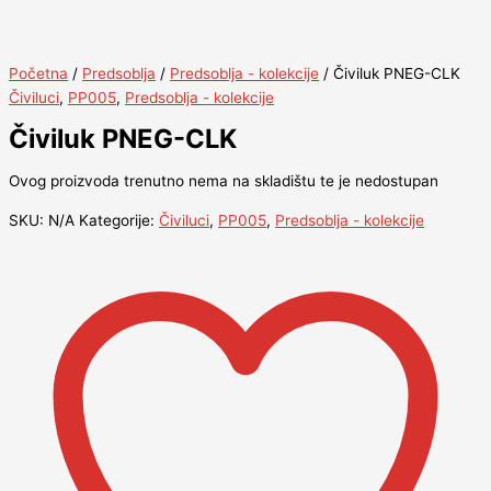
Početna
/
Predsoblja
/
Predsoblja - kolekcije
/ Čiviluk PNEG-CLK
Čiviluci
,
PP005
,
Predsoblja - kolekcije
Čiviluk PNEG-CLK
Ovog proizvoda trenutno nema na skladištu te je nedostupan
SKU:
N/A
Kategorije:
Čiviluci
,
PP005
,
Predsoblja - kolekcije