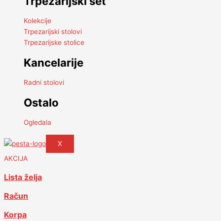
Trpezarijski set
Kolekcije
Trpezarijski stolovi
Trpezarijske stolice
Kancelarije
Radni stolovi
Ostalo
Ogledala
X
AKCIJA
Lista želja
Račun
Korpa