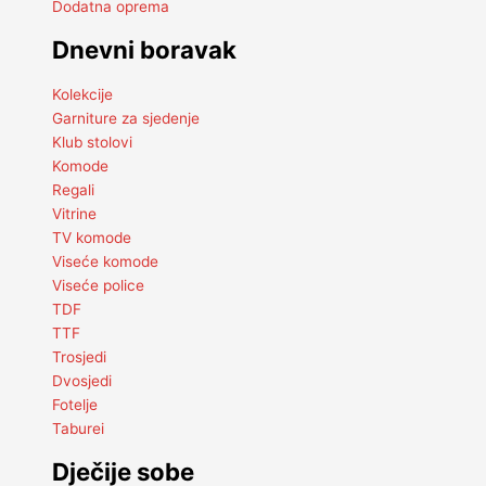
Dodatna oprema
Dnevni boravak
Kolekcije
Garniture za sjedenje
Klub stolovi
Komode
Regali
Vitrine
TV komode
Viseće komode
Viseće police
TDF
TTF
Trosjedi
Dvosjedi
Fotelje
Taburei
Dječije sobe