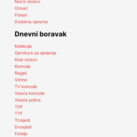
Noćni stolovi
Ormari
Fiokari
Dodatna oprema
Dnevni boravak
Kolekcije
Garniture za sjedenje
Klub stolovi
Komode
Regali
Vitrine
TV komode
Viseće komode
Viseće police
TDF
TTF
Trosjedi
Dvosjedi
Fotelje