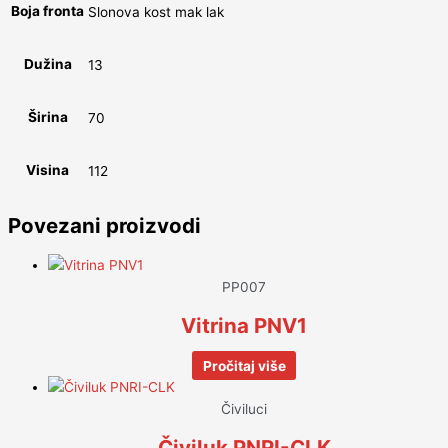
Boja fronta
Slonova kost mak lak
Dužina
13
Širina
70
Visina
112
Povezani proizvodi
PP007
Vitrina PNV1
Pročitaj više
Čiviluci
Čiviluk PNRI-CLK