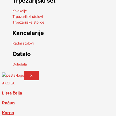
Trpezarijski set
Kolekcije
Trpezarijski stolovi
Trpezarijske stolice
Kancelarije
Radni stolovi
Ostalo
Ogledala
X
AKCIJA
Lista želja
Račun
Korpa