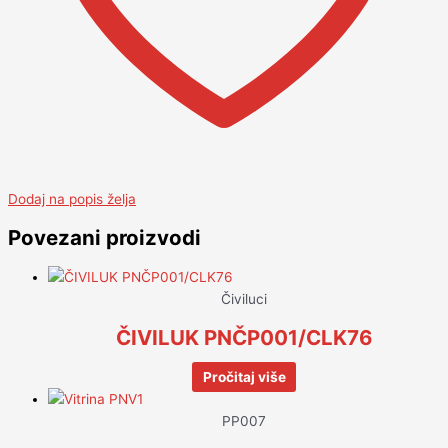
Dodaj na popis želja
Povezani proizvodi
Čiviluci
ČIVILUK PNČP001/CLK76
Pročitaj više
PP007