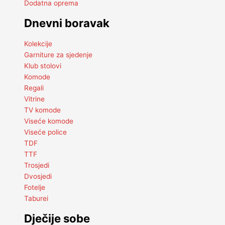
Dodatna oprema
Dnevni boravak
Kolekcije
Garniture za sjedenje
Klub stolovi
Komode
Regali
Vitrine
TV komode
Viseće komode
Viseće police
TDF
TTF
Trosjedi
Dvosjedi
Fotelje
Taburei
Dječije sobe