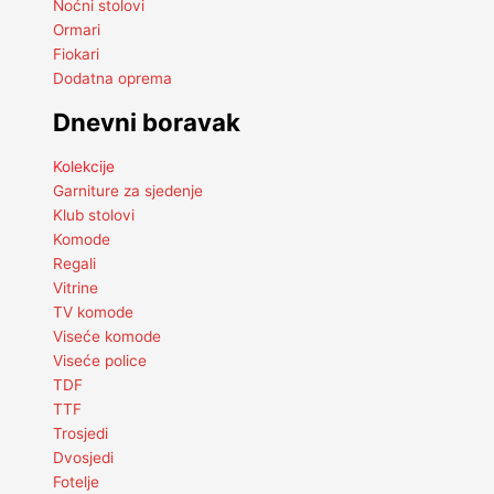
Noćni stolovi
Ormari
Fiokari
Dodatna oprema
Dnevni boravak
Kolekcije
Garniture za sjedenje
Klub stolovi
Komode
Regali
Vitrine
TV komode
Viseće komode
Viseće police
TDF
TTF
Trosjedi
Dvosjedi
Fotelje