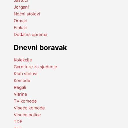
Jastuci
Jorgani
Noćni stolovi
Ormari
Fiokari
Dodatna oprema
Dnevni boravak
Kolekcije
Garniture za sjedenje
Klub stolovi
Komode
Regali
Vitrine
TV komode
Viseće komode
Viseće police
TDF