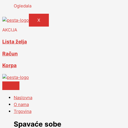
Ogledala
X
AKCIJA
Lista želja
Račun
Korpa
Naslovna
O nama
Trgovina
Spavaće sobe