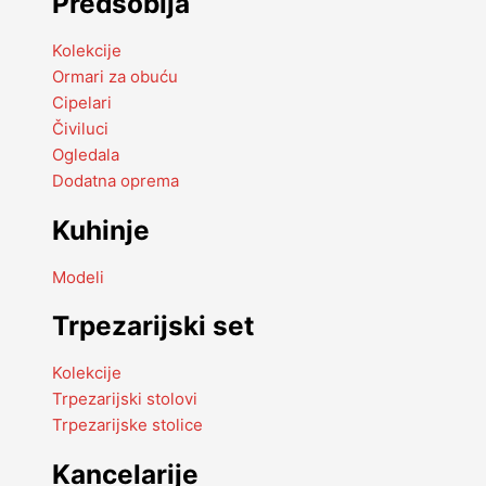
Predsoblja
Kolekcije
Ormari za obuću
Cipelari
Čiviluci
Ogledala
Dodatna oprema
Kuhinje
Modeli
Trpezarijski set
Kolekcije
Trpezarijski stolovi
Trpezarijske stolice
Kancelarije