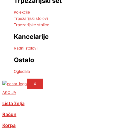
Trpezarijski set
Kolekcije
Trpezarijski stolovi
Trpezarijske stolice
Kancelarije
Radni stolovi
Ostalo
Ogledala
X
AKCIJA
Lista želja
Račun
Korpa