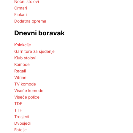
Noćni stolovi
Ormari
Fiokari
Dodatna oprema
Dnevni boravak
Kolekcije
Garniture za sjedenje
Klub stolovi
Komode
Regali
Vitrine
TV komode
Viseće komode
Viseće police
TDF
TTF
Trosjedi
Dvosjedi
Fotelje