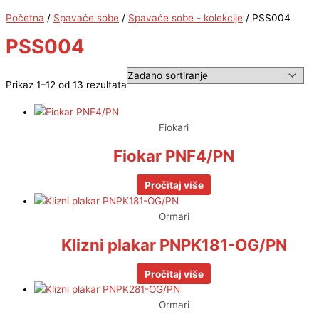
Početna
/
Spavaće sobe
/
Spavaće sobe - kolekcije
/ PSS004
PSS004
Prikaz 1–12 od 13 rezultata
Fiokari
Fiokar PNF4/PN
Pročitaj više
Ormari
Klizni plakar PNPK181-OG/PN
Pročitaj više
Ormari