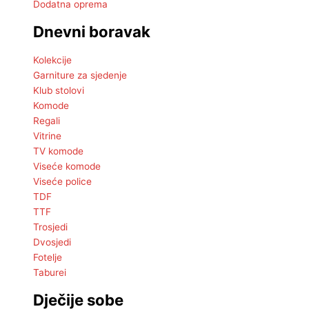
Dodatna oprema
Dnevni boravak
Kolekcije
Garniture za sjedenje
Klub stolovi
Komode
Regali
Vitrine
TV komode
Viseće komode
Viseće police
TDF
TTF
Trosjedi
Dvosjedi
Fotelje
Taburei
Dječije sobe