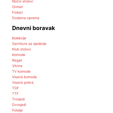
Noćni stolovi
Ormari
Fiokari
Dodatna oprema
Dnevni boravak
Kolekcije
Garniture za sjedenje
Klub stolovi
Komode
Regali
Vitrine
TV komode
Viseće komode
Viseće police
TDF
TTF
Trosjedi
Dvosjedi
Fotelje