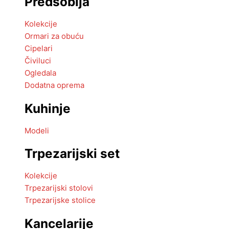
Predsoblja
Kolekcije
Ormari za obuću
Cipelari
Čiviluci
Ogledala
Dodatna oprema
Kuhinje
Modeli
Trpezarijski set
Kolekcije
Trpezarijski stolovi
Trpezarijske stolice
Kancelarije