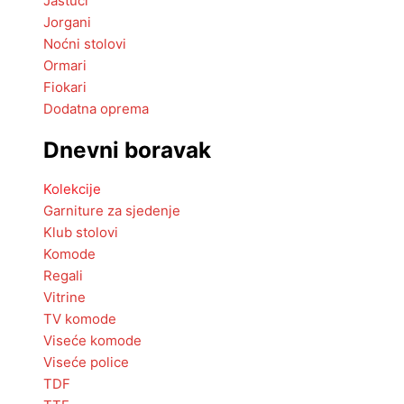
Jastuci
Jorgani
Noćni stolovi
Ormari
Fiokari
Dodatna oprema
Dnevni boravak
Kolekcije
Garniture za sjedenje
Klub stolovi
Komode
Regali
Vitrine
TV komode
Viseće komode
Viseće police
TDF