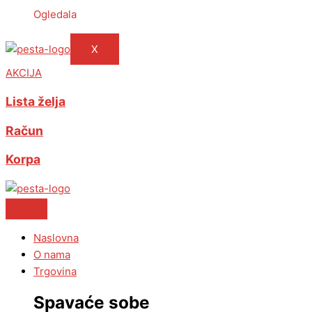
Ogledala
X
AKCIJA
Lista želja
Račun
Korpa
Naslovna
O nama
Trgovina
Spavaće sobe